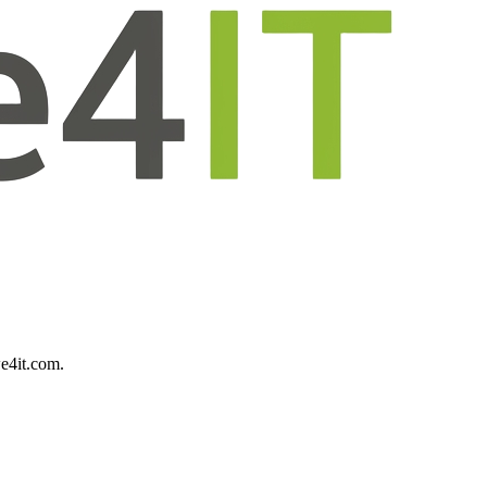
e4it.com
.